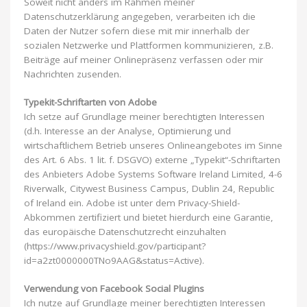
Soweit nicht anders im Rahmen meiner
Datenschutzerklärung angegeben, verarbeiten ich die
Daten der Nutzer sofern diese mit mir innerhalb der
sozialen Netzwerke und Plattformen kommunizieren, z.B.
Beiträge auf meiner Onlinepräsenz verfassen oder mir
Nachrichten zusenden.
Typekit-Schriftarten von Adobe
Ich setze auf Grundlage meiner berechtigten Interessen
(d.h. Interesse an der Analyse, Optimierung und
wirtschaftlichem Betrieb unseres Onlineangebotes im Sinne
des Art. 6 Abs. 1 lit. f. DSGVO) externe „Typekit“-Schriftarten
des Anbieters Adobe Systems Software Ireland Limited, 4-6
Riverwalk, Citywest Business Campus, Dublin 24, Republic
of Ireland ein. Adobe ist unter dem Privacy-Shield-
Abkommen zertifiziert und bietet hierdurch eine Garantie,
das europäische Datenschutzrecht einzuhalten
(https://www.privacyshield.gov/participant?
id=a2zt0000000TNo9AAG&status=Active).
Verwendung von Facebook Social Plugins
Ich nutze auf Grundlage meiner berechtigten Interessen