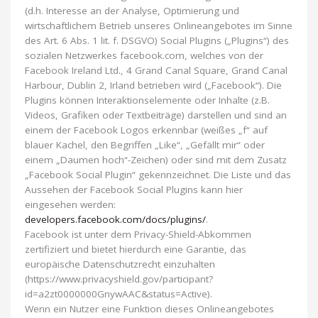
(d.h. Interesse an der Analyse, Optimierung und
wirtschaftlichem Betrieb unseres Onlineangebotes im Sinne
des Art. 6 Abs. 1 lit. f. DSGVO) Social Plugins („Plugins“) des
sozialen Netzwerkes facebook.com, welches von der
Facebook Ireland Ltd., 4 Grand Canal Square, Grand Canal
Harbour, Dublin 2, Irland betrieben wird („Facebook“). Die
Plugins können Interaktionselemente oder Inhalte (z.B.
Videos, Grafiken oder Textbeiträge) darstellen und sind an
einem der Facebook Logos erkennbar (weißes „f“ auf
blauer Kachel, den Begriffen „Like“, „Gefällt mir“ oder
einem „Daumen hoch“-Zeichen) oder sind mit dem Zusatz
„Facebook Social Plugin“ gekennzeichnet. Die Liste und das
Aussehen der Facebook Social Plugins kann hier
eingesehen werden:
developers.facebook.com/docs/plugins/
.
Facebook ist unter dem Privacy-Shield-Abkommen
zertifiziert und bietet hierdurch eine Garantie, das
europäische Datenschutzrecht einzuhalten
(https://www.privacyshield.gov/participant?
id=a2zt0000000GnywAAC&status=Active).
Wenn ein Nutzer eine Funktion dieses Onlineangebotes