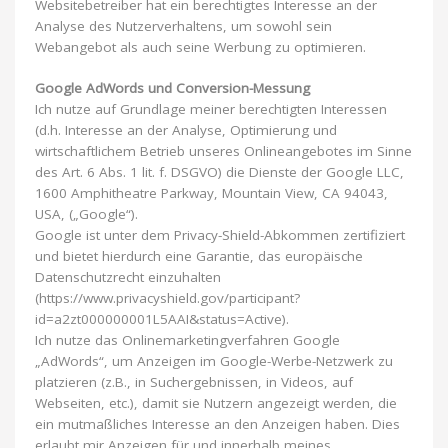
Websitebetreiber hat ein berechtigtes Interesse an der
Analyse des Nutzerverhaltens, um sowohl sein
Webangebot als auch seine Werbung zu optimieren.
Google AdWords und Conversion-Messung
Ich nutze auf Grundlage meiner berechtigten Interessen
(d.h. Interesse an der Analyse, Optimierung und
wirtschaftlichem Betrieb unseres Onlineangebotes im Sinne
des Art. 6 Abs. 1 lit. f. DSGVO) die Dienste der Google LLC,
1600 Amphitheatre Parkway, Mountain View, CA 94043,
USA, („Google“).
Google ist unter dem Privacy-Shield-Abkommen zertifiziert
und bietet hierdurch eine Garantie, das europäische
Datenschutzrecht einzuhalten
(https://www.privacyshield.gov/participant?
id=a2zt000000001L5AAI&status=Active).
Ich nutze das Onlinemarketingverfahren Google
„AdWords“, um Anzeigen im Google-Werbe-Netzwerk zu
platzieren (z.B., in Suchergebnissen, in Videos, auf
Webseiten, etc.), damit sie Nutzern angezeigt werden, die
ein mutmaßliches Interesse an den Anzeigen haben. Dies
erlaubt mir Anzeigen für und innerhalb meines